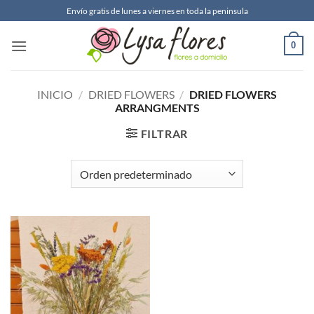
Saltar
Envío gratis de lunes a viernes en toda la peninsula
al
contenido
0
INICIO
/
DRIED FLOWERS
/
DRIED FLOWERS
ARRANGMENTS
FILTRAR