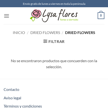
Saltar
Envío gratis de lunes a viernes en toda la peninsula
al
contenido
0
INICIO
/
DRIED FLOWERS
/
DRIED FLOWERS
FILTRAR
No se encontraron productos que concuerden con la
selección.
Contacto
Aviso legal
Términos y condiciones