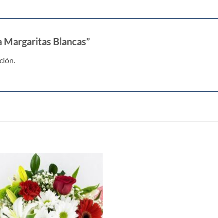
ta Margaritas Blancas”
ción.
S