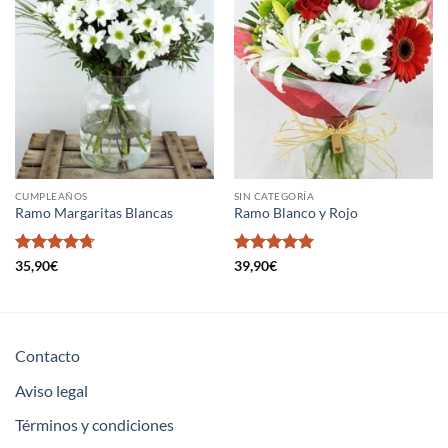
CUMPLEAÑOS
SIN CATEGORÍA
Ramo Margaritas Blancas
Ramo Blanco y Rojo
Valorado
Valorado en
35,90
€
39,90
€
en
4.7
de
5
de 5
5
Contacto
Aviso legal
Términos y condiciones