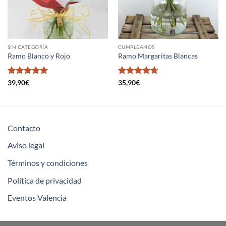
SIN CATEGORÍA
CUMPLEAÑOS
Ramo Blanco y Rojo
Ramo Margaritas Blancas
Valorado en
Valorado
39,90
€
35,90
€
5
de 5
en
4.7
de
5
Contacto
Aviso legal
Términos y condiciones
Política de privacidad
Eventos Valencia