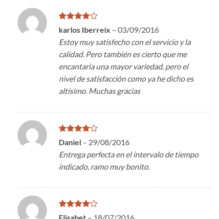
Valorado
karlos Iberreix
–
03/09/2016
en
4
de
Estoy muy satisfecho con el servicio y la
5
calidad. Pero también es cierto que me
encantaria una mayor variedad, pero el
nivel de satisfacción como ya he dicho es
altísimo. Muchas gracias
Valorado
Daniel
–
29/08/2016
en
4
de
Entrega perfecta en el intervalo de tiempo
5
indicado, ramo muy bonito.
Valorado
Elisabet
–
18/07/2016