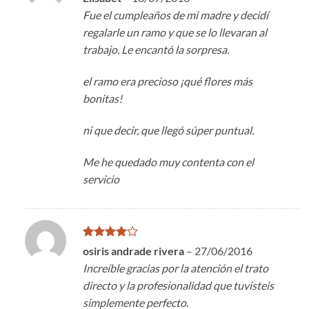
en
4
de
Fue el cumpleaños de mi madre y decidí
5
regalarle un ramo y que se lo llevaran al
trabajo. Le encantó la sorpresa.
el ramo era precioso ¡qué flores más
bonitas!
ni que decir, que llegó súper puntual.
Me he quedado muy contenta con el
servicio
Valorado
osiris andrade rivera
–
27/06/2016
en
4
de
Increíble gracias por la atención el trato
5
directo y la profesionalidad que tuvisteis
simplemente perfecto.