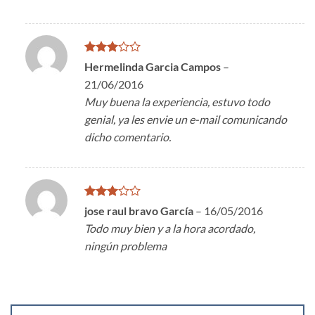
Valorado
Hermelinda Garcia Campos
–
en
3
21/06/2016
de 5
Muy buena la experiencia, estuvo todo
genial, ya les envie un e-mail comunicando
dicho comentario.
Valorado
jose raul bravo García
–
16/05/2016
en
3
Todo muy bien y a la hora acordado,
de 5
ningún problema