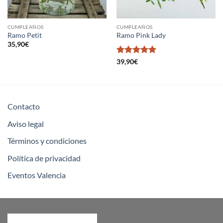
CUMPLEAÑOS
CUMPLEAÑOS
Ramo Petit
Ramo Pink Lady
35,90
€
Valorado
39,90
€
en
4.92
de
5
Contacto
Aviso legal
Términos y condiciones
Política de privacidad
Eventos Valencia