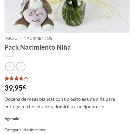
INICIO
/
NACIMIENTOS
Pack Nacimiento Niña
Valorado
7
39,95
€
3.57
sobre 5
Docena de rosas blancas con un osito es una niña para
basado
en
entregar en hospitales y domicilio al mejor precio
puntuaciones
de
Agotado
clientes
Categoría:
Nacimientos