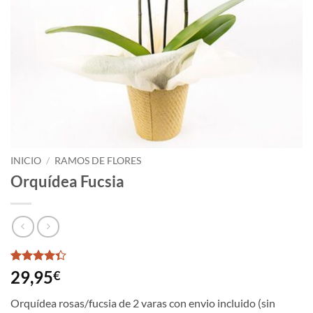
INICIO
/
RAMOS DE FLORES
Orquídea Fucsia
Valorado
3
29,95
€
4.33
sobre
5 basado
Orquídea rosas/fucsia de 2 varas con envio incluido (sin
en