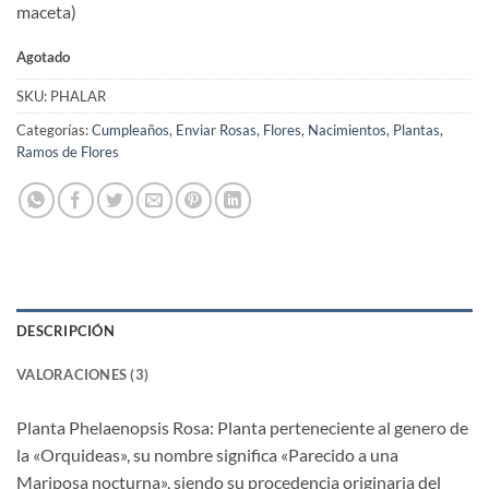
puntuaciones
maceta)
de clientes
Agotado
SKU:
PHALAR
Categorías:
Cumpleaños
,
Enviar Rosas
,
Flores
,
Nacimientos
,
Plantas
,
Ramos de Flores
DESCRIPCIÓN
VALORACIONES (3)
Planta Phelaenopsis Rosa: Planta perteneciente al genero de
la «Orquideas», su nombre significa «Parecido a una
Mariposa nocturna», siendo su procedencia originaria del