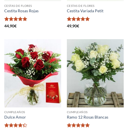
CESTAS DE FLORES
CESTAS DE FLORES
Cestita Rosas Rojas
Cestita Variada Petit
Valorado en
Valorado en
44,90
€
49,90
€
5
de 5
5
de 5
CUMPLEAÑOS
CUMPLEAÑOS
Dulce Amor
Ramo 12 Rosas Blancas