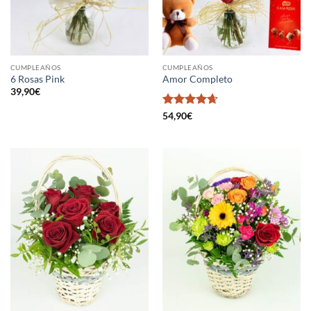
CUMPLEAÑOS
CUMPLEAÑOS
6 Rosas Pink
Amor Completo
39,90
€
Valorado
54,90
€
en
4.67
de
5