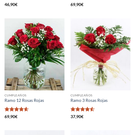
Valorado
Valorado en
46,90
€
69,90
€
en
4.35
5
de 5
de 5
CUMPLEAÑOS
CUMPLEAÑOS
Ramo 12 Rosas Rojas
Ramo 3 Rosas Rojas
Valorado
Valorado
69,90
€
37,90
€
en
4.61
de
en
4.5
de
5
5