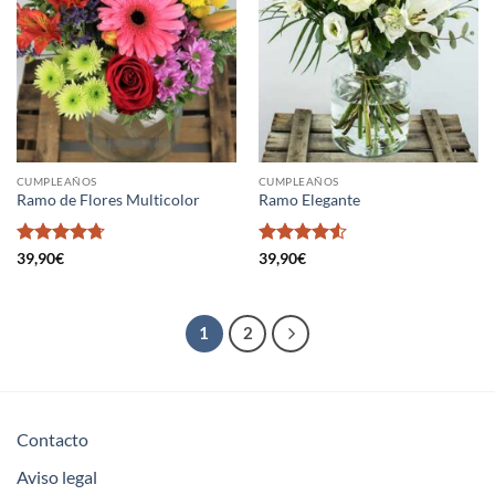
CUMPLEAÑOS
CUMPLEAÑOS
Ramo de Flores Multicolor
Ramo Elegante
Valorado
Valorado
39,90
€
39,90
€
en
4.68
de
en
4.5
de
5
5
1
2
Contacto
Aviso legal