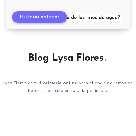
Historia anterior
¿Cuál es el significado de los lirios de agua?
Blog Lysa Flores
Lysa Flores es tu
floristeria online
para el envío de ramos de
flores a domicilio en toda la península.